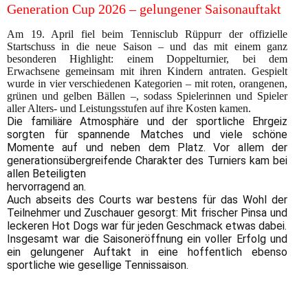
Generation Cup 2026 – gelungener Saisonauftakt
Am 19. April fiel beim Tennisclub Rüppurr der offizielle
Startschuss in die
neue Saison – und das mit eine
m ganz
besonderen Highlight: einem Doppelturnier,
bei dem
Erwachsene gemeinsam mit ihren Kindern antraten. Gespielt
wurde in vier
verschiedenen Kategorien – mit roten, orangenen,
grünen und gelben Bällen –,
sodass Spielerinnen und Spieler
aller Alters- und Leistungsstufen auf ihre
Kosten kamen.
Die familiäre Atmosphäre und der sportliche Ehrgeiz
sorgten für spannende Matches und viele schöne
Momente auf und neben dem Platz. Vor allem der
generationsübergreifende Charakter des Turniers kam bei
allen Beteiligten
hervorragend an.
Auch abseits des Courts war bestens für das Wohl der
Teilnehmer und Zuschauer gesorgt: Mit frischer Pinsa und
leckeren Hot Dogs war für jeden Geschmack etwas dabei.
Insgesamt war die Saisoneröffnung ein voller Erfolg und
ein gelungener Auftakt in eine hoffentlich ebenso
sportliche wie gesellige Tennissaison.